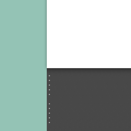
Brýlové čočky
jednoohniskové čočky
víceohniskové progresivní
zabarvené sluneční čočky
Centrum.cz
Sluneční brýle
Dámské brýle
Pánské brýle
Dětské brýle
Nadčasové brýle