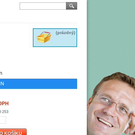
(prázdný)
n
ON
 DPH
D 253