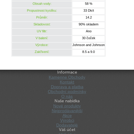
Obsah vody:
58 %
Propustnost kyslíku:
33 Dk/t
Průměr:
14.2
Skladovost:
90% skladem
UV filtr:
Ano
V balení:
30 čoček
Výrobce:
Johnson and Johnson
Zakřivení:
8.5 a 9.0
Informace
Kamenne Obchody
Kontakt
Doprava a platba
Obchodní podmínky
O nás
Naše nabídka
Nové produkty
Nejprodávanější
Akce
Výrobci
Dodavatelé
Váš účet