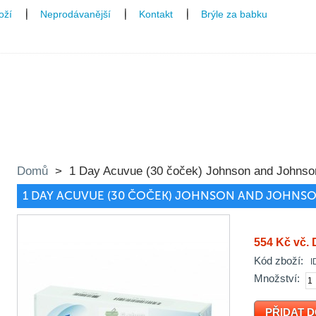
oží
Neprodávanější
Kontakt
Brýle za babku
čky
Domů
>
1 Day Acuvue (30 čoček) Johnson and Johnso
1 DAY ACUVUE (30 ČOČEK) JOHNSON AND JOHNS
554 Kč
vč.
Kód zboží:
I
Množství: