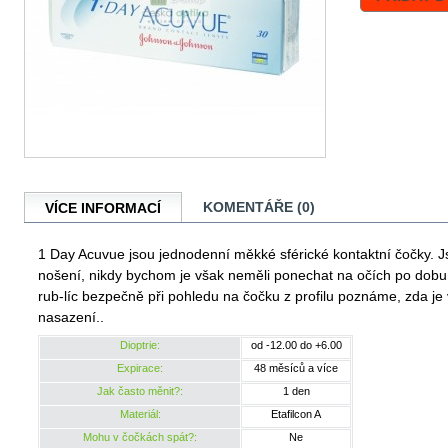
KOMENTÁŘE (0)
VÍCE INFORMACÍ
1 Day Acuvue jsou jednodenní měkké sférické kontaktní čočky. J
nošení, nikdy bychom je však neměli ponechat na očích po dobu
rub-líc bezpečně při pohledu na čočku z profilu poznáme, zda je
nasazení..
Dioptrie:
od -12.00 do +6.00
Expirace:
48 měsíců a více
Jak často měnit?:
1 den
Materiál:
Etafilcon A
Mohu v čočkách spát?:
Ne