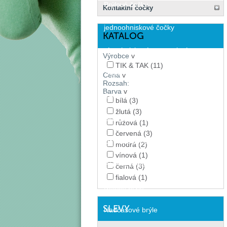
Brýlové čočky
Kontaktní čočky
jednoohniskové čočky
KATALOG
víceohniskové progresivní
Výrobce
v
TIK & TAK
(11)
zabarvené sluneční čočky
Cena
v
Rozsah:
Barva
v
Centrum.cz
bílá
(3)
žlutá
(3)
Sluneční brýle
růžová
(1)
červená
(3)
Dámské brýle
modrá
(2)
vínová
(1)
Pánské brýle
černá
(3)
fialová
(1)
Dětské brýle
SLEVY
Nadčasové brýle