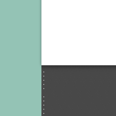
PF Sport příslušenství
Luxusní brýle
Značkové brýle
Davidoff
Esprit
JAGUAR
JOOP!
Karl Lagerfeld
Lacoste
LEVIS