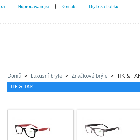
oží
Neprodávanější
Kontakt
Brýle za babku
čky
Domů
>
Luxusní brýle
>
Značkové brýle
>
TIK & TA
TIK & TAK