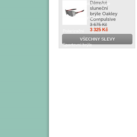
Dámské
Trendové (fashion) brýle
sluneční
brýle Oakley
Profi & hobby brýle
Compulsive
3 675 Kč
3 325 Kč
Polarizační
VŠECHNY SLEVY
Sportovní brýle
Lyže & snowboard
PF Sport
PF Sport brýle
Sport Free
Sport
Lifestyle