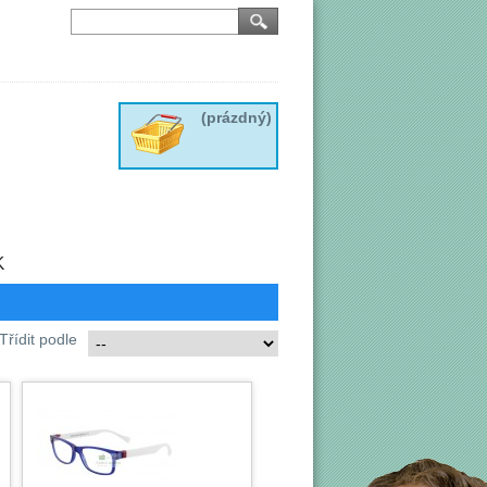
(prázdný)
K
Třídit podle