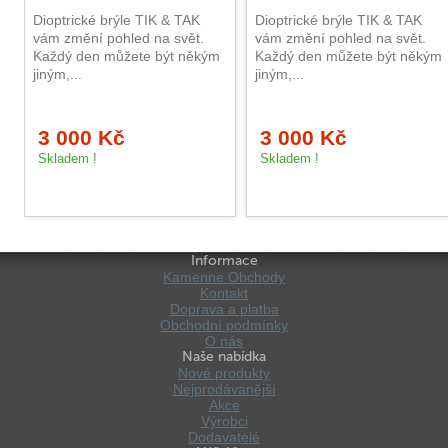
Dioptrické brýle TIK & TAK
Dioptrické brýle TIK & TAK
vám změní pohled na svět.
vám změní pohled na svět.
Každý den můžete být někým
Každý den můžete být někým
jiným,...
jiným,...
3 000 Kč
3 000 Kč
Skladem !
Skladem !
Informace
Kamenne Obchody
Kontakt
Doprava a platba
Obchodní podmínky
O nás
Naše nabídka
Nové produkty
Nejprodávanější
Akce
Výrobci
Dodavatelé