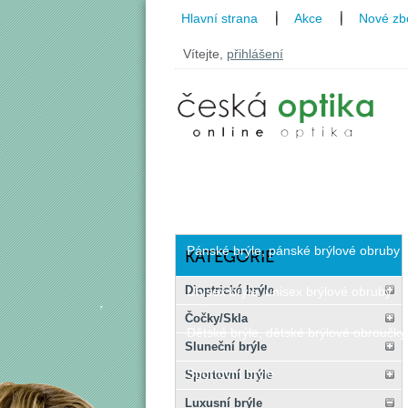
Hlavní strana
Akce
Nové zb
Vítejte,
přihlášení
Dioptrické brýle
Dámské brýle, dámské brýlové obrou
Pánské brýle, pánské brýlové obruby
KATEGORIE
Dioptrické brýle
Unisex brýle, unisex brýlové obruby
Čočky/Skla
Dětské brýle, dětské brýlové obroučky
Sluneční brýle
Sportovní brýle
Sportovní brýle
Luxusní brýle