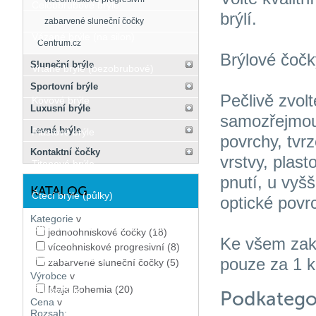
Celoobrubové brýle
brýlí.
zabarvené sluneční čočky
Vázané brýle (na silon)
Centrum.cz
Brýlové čočk
Sluneční brýle
Vrtané brýle (bezobrubové)
Sportovní brýle
Pečlivě zvolt
Kovové brýle
Luxusní brýle
samozřejmou 
Levné brýle
Plastové brýle
povrchy, tvrz
Kontaktní čočky
vrstvy, plas
Titanové brýle
pnutí, u vyšš
KATALOG
Čtecí brýle (půlky)
optické povr
Kategorie
v
Brýlová pouzdra a příslušenství
jednoohniskové čočky
(18)
Ke všem zak
víceohniskové progresivní
(8)
Pouzdra na brýle
pouze za 1 k
zabarvené sluneční čočky
(5)
Výrobce
v
Maja Bohemia
(20)
Čočky/Skla
Podkatego
Cena
v
Rozsah: