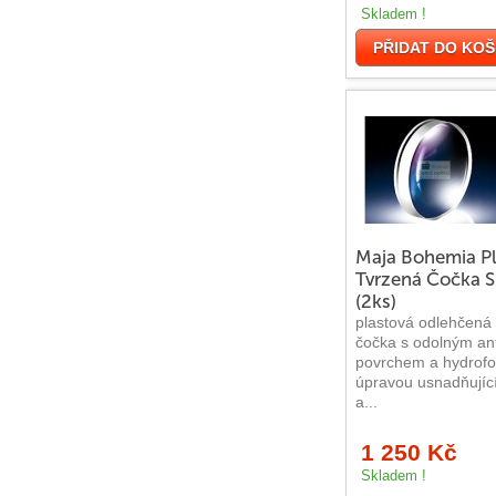
Trendové (fashion) brýle
Skladem !
PŘIDAT DO KOŠ
Profi & hobby brýle
Polarizační
Sportovní brýle
Lyže & snowboard
Maja Bohemia Pl
PF Sport
Tvrzená Čočka 
(2ks)
PF Sport brýle
plastová odlehčená
čočka s odolným ant
Sport Free
povrchem a hydrofo
úpravou usnadňujíc
a...
Sport
1 250 Kč
Lifestyle
Skladem !