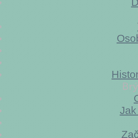
D
Oválné obruby
Hranaté obruby
Obruby s hrazdičkou
Osob
Styl Aviator
Styl Wayfarer
Histo
Styl obruby
Brý
Módní obruby
Retro obruby
Jak
Klasické obruby
Zač
Neformální obruby