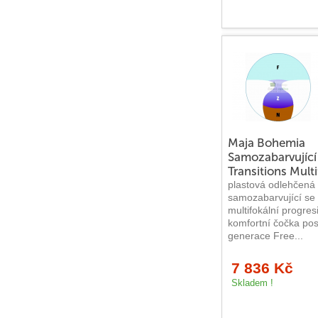
PF Sport příslušenství
Luxusní brýle
Značkové brýle
Davidoff
Esprit
Maja Bohemia
Samozabarvující
JAGUAR
Transitions Multif
plastová odlehčená
samozabarvující se 
JOOP!
multifokální progres
komfortní čočka pos
Karl Lagerfeld
generace Free...
Lacoste
7 836 Kč
Skladem !
LEVIS