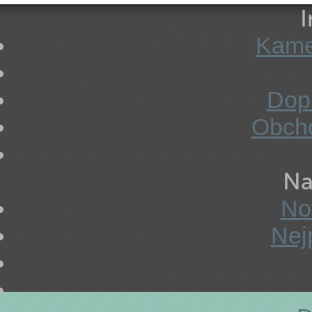
Velikost obruby
Kame
Velikost XS
Velikost S
Dopr
Velikost M
Obch
Velikost L
Velikost XL
Na
No
Velikost XXL
Nej
Multifokální brýle
Tvar obruby
Kulaté obruby