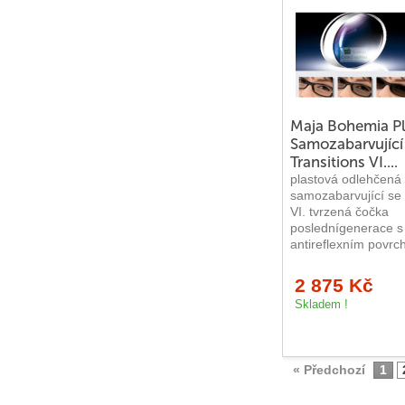
Dětské brýle
Unisex brýle
Typ obruby
Maja Bohemia Pl
Celoobrubové brýle
Samozabarvující
Transitions VI....
Vrtané brýle (bezobrubové)
plastová odlehčená
samozabarvující se 
VI. tvrzená čočka
Vázané brýle (brýle na silon)
poslednígenerace s
antireflexním povrc
Materiál
2 875 Kč
Plastové obruby
Skladem !
Kovové obruby
« Předchozí
1
Titanové obruby