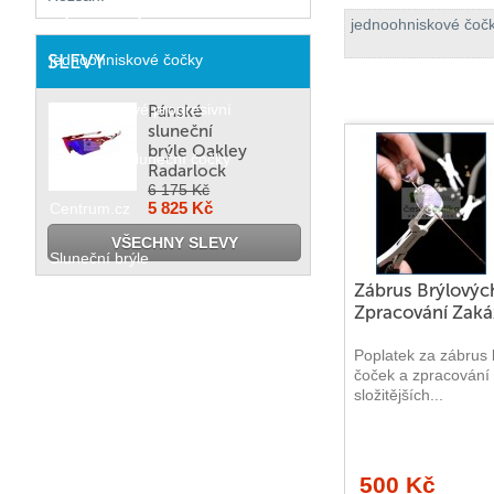
Brýlové čočky
jednoohniskové čoč
SLEVY
jednoohniskové čočky
víceohniskové progresivní
Pánské
sluneční
brýle Oakley
zabarvené sluneční čočky
Radarlock
6 175 Kč
5 825 Kč
Centrum.cz
VŠECHNY SLEVY
Sluneční brýle
Zábrus Brýlovýc
Dámské brýle
Zpracování Zak
Poplatek za zábrus 
Pánské brýle
čoček a zpracování
složitějších...
Dětské brýle
Nadčasové brýle
500 Kč