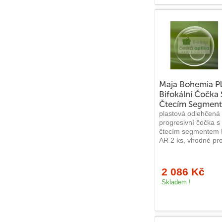
NIKE
PUMA
OAKLEY
TIK & TAK
Maja Bohemia Pl
Bifokální Čočka 
RAY BAN
Čtecím Segment
plastová odlehčená 
Levné brýle
progresivní čočka s 
čtecím segmentem
AR 2 ks, vhodné pro 
Levné brýle
Pohlaví
2 086 Kč
Skladem !
Dámské brýle
Pánské brýle