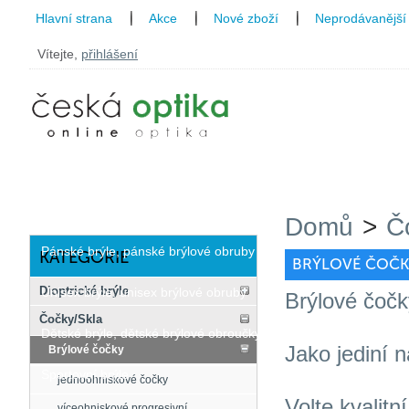
Hlavní strana
Akce
Nové zboží
Neprodávanější
Vítejte,
přihlášení
Dioptrické brýle
Dámské brýle, dámské brýlové obroučky
Domů
>
Č
Pánské brýle, pánské brýlové obruby
KATEGORIE
BRÝLOVÉ ČOČK
Dioptrické brýle
Unisex brýle, unisex brýlové obruby
Brýlové čočky
Čočky/Skla
Dětské brýle, dětské brýlové obroučky
Jako jediní 
Brýlové čočky
Sportovní brýle
jednoohniskové čočky
Volte kvalitn
víceohniskové progresivní